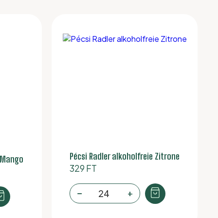
Pécsi Radler alkoholfreie Zitrone
e Mango
329
FT
Pécsi
−
+
Radler
Alkoholfreie