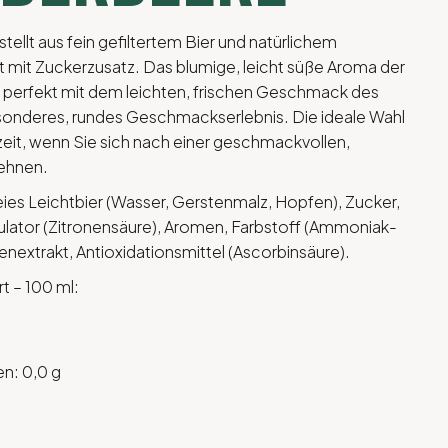
stellt aus fein gefiltertem Bier und natürlichem
mit Zuckerzusatz. Das blumige, leicht süße Aroma der
perfekt mit dem leichten, frischen Geschmack des
esonderes, rundes Geschmackserlebnis. Die ideale Wahl
zeit, wenn Sie sich nach einer geschmackvollen,
sehnen.
eies Leichtbier (Wasser, Gerstenmalz, Hopfen), Zucker,
ulator (Zitronensäure), Aromen, Farbstoff (Ammoniak-
enextrakt, Antioxidationsmittel (Ascorbinsäure).
t – 100 ml:
en: 0,0 g