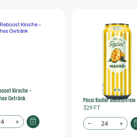
boost Kirsche -
hes Getränk
Pécsi Radler alkoholfrei
329
FT
ler
+
Pécsi
−
+
oost
Radler
rry
alkoholfreie