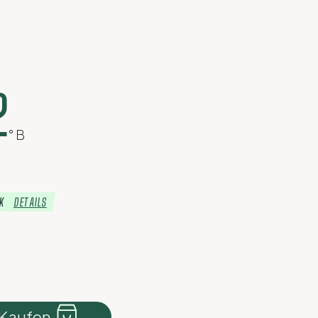
2
° B
CK
DETAILS
Kaufen