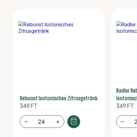
Radler Re
Reboost Isotonisches Zitrusgetränk
Isotonisc
349
FT
349
FT
Reboost
Rad
−
+
−
Isotonic
Reb
Citrus
Che