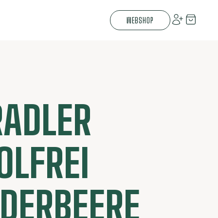
WEBSHOP
RADLER
OLFREI
DERBEERE