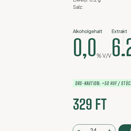
Salz:
Alkoholgehalt
Extrakt
0,0
6.
% V/V
DRS-KAUTION: +50 HUF / STÜ
329
FT
Pécsi
−
+