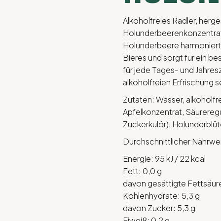
Alkoholfreies Radler, herge
Holunderbeerenkonzentrat 
Holunderbeere harmoniert 
Bieres und sorgt für ein b
für jede Tages- und Jahres
alkoholfreien Erfrischung 
Zutaten: Wasser, alkoholfr
Apfelkonzentrat, Säurereg
Zuckerkulör), Holunderblüt
Durchschnittlicher Nährwer
Energie: 95 kJ / 22 kcal
Fett: 0,0 g
davon gesättigte Fettsäur
Kohlenhydrate: 5,3 g
davon Zucker: 5,3 g
Eiweiß: 0,2 g