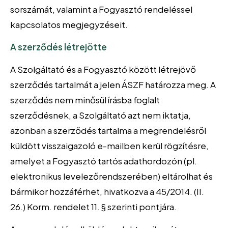
sorszámát, valamint a Fogyasztó rendeléssel
kapcsolatos megjegyzéseit.
A szerződés létrejötte
A Szolgáltató és a Fogyasztó között létrejövő
szerződés tartalmát a jelen ÁSZF határozza meg. A
szerződés nem minősül írásba foglalt
szerződésnek, a Szolgáltató azt nem iktatja,
azonban a szerződés tartalma a megrendelésről
küldött visszaigazoló e-mailben kerül rögzítésre,
amelyet a Fogyasztó tartós adathordozón (pl.
elektronikus levelezőrendszerében) eltárolhat és
bármikor hozzáférhet, hivatkozva a 45/2014. (II.
26.) Korm. rendelet 11. § szerinti pontjára.