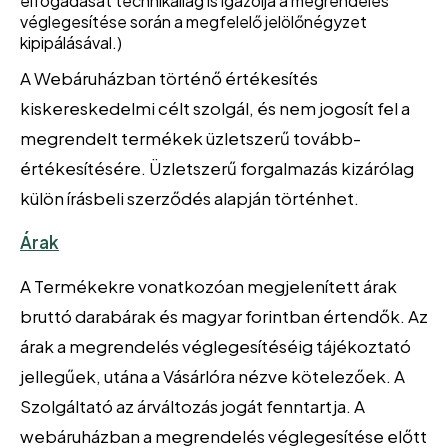
elfogadását technikailag is igazolja a megrendelés
véglegesítése során a megfelelő jelölőnégyzet
kipipálásával.)
A Webáruházban történő értékesítés
kiskereskedelmi célt szolgál, és nem jogosít fel a
megrendelt termékek üzletszerű tovább-
értékesítésére. Üzletszerű forgalmazás kizárólag
külön írásbeli szerződés alapján történhet.
Árak
A Termékekre vonatkozóan megjelenített árak
bruttó darabárak és magyar forintban értendők. Az
árak a megrendelés véglegesítéséig tájékoztató
jellegűek, utána a Vásárlóra nézve kötelezőek. A
Szolgáltató az árváltozás jogát fenntartja. A
webáruházban a megrendelés véglegesítése előtt