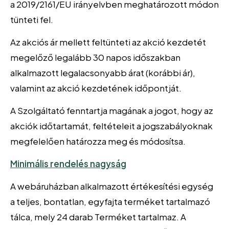
a 2019/2161/EU irányelvben meghatározott módon
tünteti fel.
Az akciós ár mellett feltünteti az akció kezdetét
megelőző legalább 30 napos időszakban
alkalmazott legalacsonyabb árat (korábbi ár),
valamint az akció kezdetének időpontját.
A Szolgáltató fenntartja magának a jogot, hogy az
akciók időtartamát, feltételeit a jogszabályoknak
megfelelően határozza meg és módosítsa.
Minimális rendelés nagyság
A webáruházban alkalmazott értékesítési egység
a teljes, bontatlan, egyfajta terméket tartalmazó
tálca, mely 24 darab Terméket tartalmaz. A