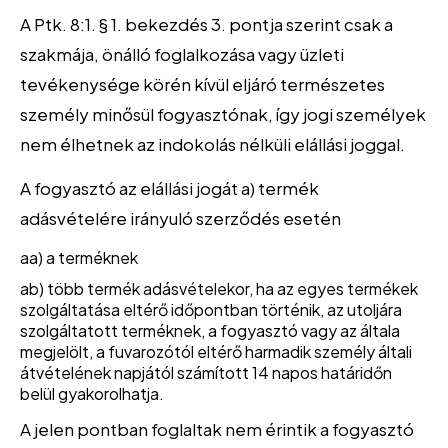
A Ptk. 8:1. § 1. bekezdés 3. pontja szerint csak a
szakmája, önálló foglalkozása vagy üzleti
tevékenysége körén kívül eljáró természetes
személy minősül fogyasztónak, így jogi személyek
nem élhetnek az indokolás nélküli elállási joggal.
A fogyasztó az elállási jogát a) termék
adásvételére irányuló szerződés esetén
aa) a terméknek
ab) több termék adásvételekor, ha az egyes termékek
szolgáltatása eltérő időpontban történik, az utoljára
szolgáltatott terméknek, a fogyasztó vagy az általa
megjelölt, a fuvarozótól eltérő harmadik személy általi
átvételének napjától számított 14 napos határidőn
belül gyakorolhatja.
A jelen pontban foglaltak nem érintik a fogyasztó