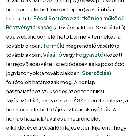
továbbiakban:
ÁSZF
) a https://www.pecsisor.hu
honlapon elérhető webshopon (webáruház)
keresztül a
Pécsi Sörfőzde zártkörűen működő
Részvénytársaság
(a továbbiakban: Szolgáltató)
és a webshopon elérhető bármely terméket (a
továbbiakban:
Termék
) megrendelő vásárló (a
továbbiakban:
Vásárló
vagy
Fogyasztó
) között
létrejövő adásvételi szerződések és kapcsolódó
jogviszonyok (a továbbiakban:
Szerződés
)
feltételeit határozzák meg. A honlap
használatához szükséges azon technikai
tájékoztatást, melyet ezen ÁSZF nem tartalmaz, a
honlapon elérhető tájékoztatások nyújtják. A
honlap használatával és a megrendelés
elküldésével a Vásárló kifejezetten kijelenti, hogy