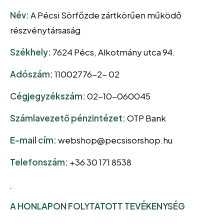
Név:
A Pécsi Sörfőzde zártkörűen működő
részvénytársaság
Székhely:
7624 Pécs, Alkotmány utca 94.
Adószám:
11002776-2- 02
Cégjegyzékszám:
02-10-060045
Számlavezető pénzintézet:
OTP Bank
E-mail cím:
webshop@pecsisorshop.hu
Telefonszám:
+36 30 171 8538
A HONLAPON FOLYTATOTT TEVÉKENYSÉG