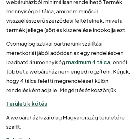
webáruházból minimálisan rendelhető Termék
mennyisége 1 tálca, ami nem minősül
visszaélésszerű szerződési feltételnek, mivel a
termék jellege (sör) és kiszerelése indokolja ezt.
Csomaglogisztikai partnerünk szállítási
méretkorlátjából adódóan az egy rendelésben
leadható árumennyiség
maximum 4 tálca
, ennél
többet a webáruház nem enged rögzíteni. Kérjük,
hogy 4 tálca feletti megrendelését külön
rendelésként adja le. Megértését köszönjük.
Területi kikötés
A webáruház kizárólag Magyarország területére
szállít.