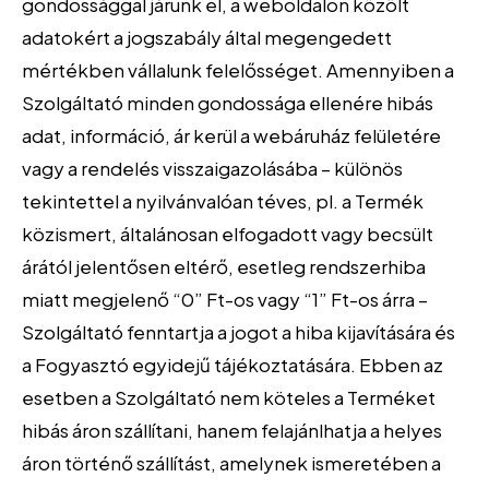
gondossággal járunk el, a weboldalon közölt
adatokért a jogszabály által megengedett
mértékben vállalunk felelősséget. Amennyiben a
Szolgáltató minden gondossága ellenére hibás
adat, információ, ár kerül a webáruház felületére
vagy a rendelés visszaigazolásába – különös
tekintettel a nyilvánvalóan téves, pl. a Termék
közismert, általánosan elfogadott vagy becsült
árától jelentősen eltérő, esetleg rendszerhiba
miatt megjelenő “0” Ft-os vagy “1” Ft-os árra –
Szolgáltató fenntartja a jogot a hiba kijavítására és
a Fogyasztó egyidejű tájékoztatására. Ebben az
esetben a Szolgáltató nem köteles a Terméket
hibás áron szállítani, hanem felajánlhatja a helyes
áron történő szállítást, amelynek ismeretében a