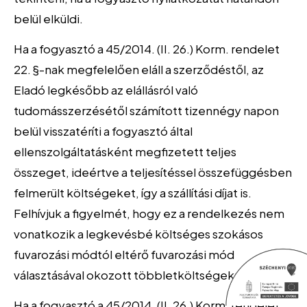
belül elküldi.
Ha a fogyasztó a 45/2014. (II. 26.) Korm. rendelet
22. §-nak megfelelően eláll a szerződéstől, az
Eladó legkésőbb az elállásról való
tudomásszerzésétől számított tizennégy napon
belül visszatéríti a fogyasztó által
ellenszolgáltatásként megfizetett teljes
összeget, ideértve a teljesítéssel összefüggésben
felmerült költségeket, így a szállítási díjat is.
Felhívjuk a figyelmét, hogy ez a rendelkezés nem
vonatkozik a legkevésbé költséges szokásos
fuvarozási módtól eltérő fuvarozási mód
választásával okozott többletköltségekre.
Ha a fogyasztó a 45/2014. (II. 26.) Korm. rendelet