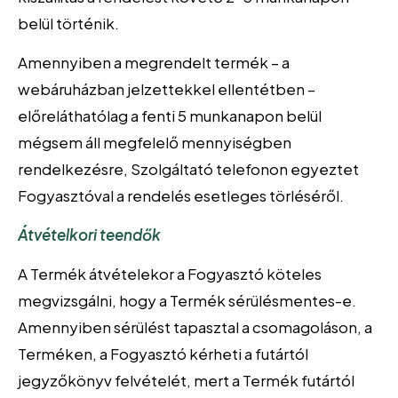
belül történik.
Amennyiben a megrendelt termék – a
webáruházban jelzettekkel ellentétben –
előreláthatólag a fenti 5 munkanapon belül
mégsem áll megfelelő mennyiségben
rendelkezésre, Szolgáltató telefonon egyeztet
Fogyasztóval a rendelés esetleges törléséről.
Átvételkori teendők
A Termék átvételekor a Fogyasztó köteles
megvizsgálni, hogy a Termék sérülésmentes-e.
Amennyiben sérülést tapasztal a csomagoláson, a
Terméken, a Fogyasztó kérheti a futártól
jegyzőkönyv felvételét, mert a Termék futártól