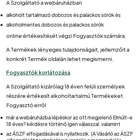
A Szolgáltató a webáruházban
alkoholt tartalmazó dobozos és palackos sörök és
alkoholmentes dobozos és palackos sörök
online értékesítését végzi Fogyasztók számára.
A Termékek lényeges tulajdonságait, jellemzőit a
konkrét Termék oldalán lehet megismerni.
Fogyasztók korlátozása
A Szolgáltató kizárólag 18 éven felüli személyek
részére értékesít alkoholtartalmú Termékeket.
Fogyasztó erről
már a webáruházba lépéskor az ott megjelenő Elmúlt-e
18 éves? kérdésre történő Igen válasszal, valamint
az ÁSZF elfogadásával is nyilatkozik. (A Vásárló az ÁSZF