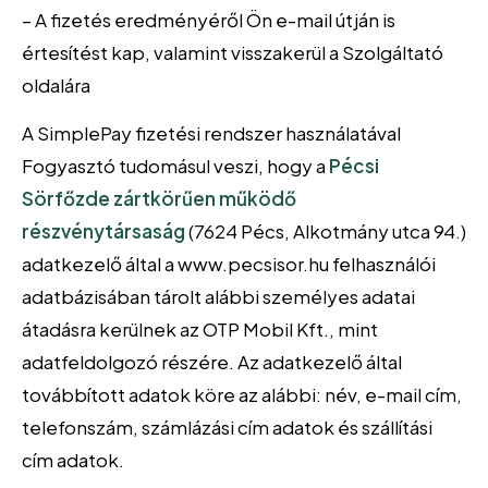
– A fizetés eredményéről Ön e-mail útján is
értesítést kap, valamint visszakerül a Szolgáltató
oldalára
A SimplePay fizetési rendszer használatával
Fogyasztó tudomásul veszi, hogy a
Pécsi
Sörfőzde zártkörűen működő
részvénytársaság
(7624 Pécs, Alkotmány utca 94.)
adatkezelő által a www.pecsisor.hu felhasználói
adatbázisában tárolt alábbi személyes adatai
átadásra kerülnek az OTP Mobil Kft., mint
adatfeldolgozó részére. Az adatkezelő által
továbbított adatok köre az alábbi: név, e-mail cím,
telefonszám, számlázási cím adatok és szállítási
cím adatok.