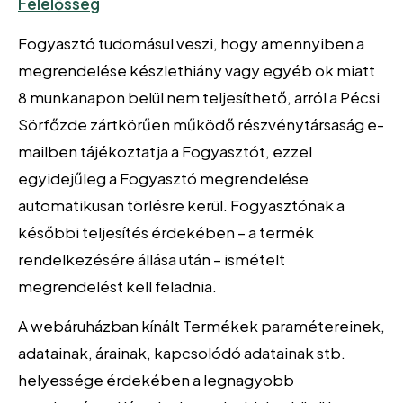
Felelősség
Fogyasztó tudomásul veszi, hogy amennyiben a
megrendelése készlethiány vagy egyéb ok miatt
8 munkanapon belül nem teljesíthető, arról a Pécsi
Sörfőzde zártkörűen működő részvénytársaság e-
mailben tájékoztatja a Fogyasztót, ezzel
egyidejűleg a Fogyasztó megrendelése
automatikusan törlésre kerül. Fogyasztónak a
későbbi teljesítés érdekében – a termék
rendelkezésére állása után – ismételt
megrendelést kell feladnia.
A webáruházban kínált Termékek paramétereinek,
adatainak, árainak, kapcsolódó adatainak stb.
helyessége érdekében a legnagyobb