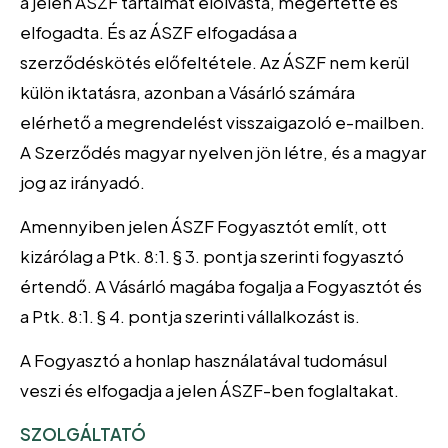
a jelen ÁSZF tartalmát elolvasta, megértette és
elfogadta. És az ÁSZF elfogadása a
szerződéskötés előfeltétele. Az ÁSZF nem kerül
külön iktatásra, azonban a Vásárló számára
elérhető a megrendelést visszaigazoló e-mailben.
A Szerződés magyar nyelven jön létre, és a magyar
jog az irányadó.
Amennyiben jelen ÁSZF Fogyasztót említ, ott
kizárólag a Ptk. 8:1. § 3. pontja szerinti fogyasztó
értendő. A Vásárló magába fogalja a Fogyasztót és
a Ptk. 8:1. § 4. pontja szerinti vállalkozást is.
A Fogyasztó a honlap használatával tudomásul
veszi és elfogadja a jelen ÁSZF-ben foglaltakat.
SZOLGÁLTATÓ