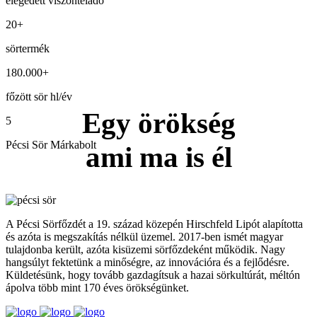
elégedett viszonteladó
20+
sörtermék
180.000+
főzött sör hl/év
Egy örökség
5
Pécsi Sör Márkabolt
ami ma is él
A Pécsi Sörfőzdét a 19. század közepén Hirschfeld Lipót alapította
és azóta is megszakítás nélkül üzemel. 2017-ben ismét magyar
tulajdonba került, azóta kisüzemi sörfőzdeként működik. Nagy
hangsúlyt fektetünk a minőségre, az innovációra és a fejlődésre.
Küldetésünk, hogy tovább gazdagítsuk a hazai sörkultúrát, méltón
ápolva több mint 170 éves örökségünket.