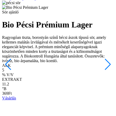
Sör ajánló
S
Bio Pécsi Prémium Lager
Ragyogóan tiszta, borostyán színű bécsi ászok típusú sör, amely
kellemes malátás ízvilágával és mérsékelt keserűségével igazi
eleganciát képvisel. A prémium minőségű alapanyagoknak
E
köszönhetően minden korty a tisztaságot és a kifinomultságot
f
sugározza. A Biokontroll Hungária által tanúsított. Összetevők:
t
ivóvíz,
bio árpamaláta
, bio komló.
f
ALK
n
5
a
% V/V
Ö
EXTRAKT
c
11.2
c
°B
s
369Ft
n
Vásárlás
o
0