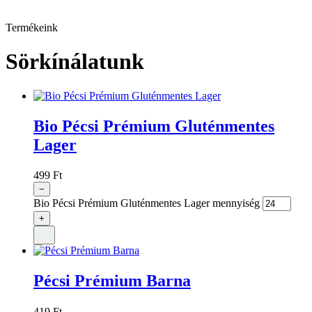
3
V
Termékeink
Sörkínálatunk
Bio Pécsi Prémium Gluténmentes
Lager
499
Ft
−
Bio Pécsi Prémium Gluténmentes Lager mennyiség
+
Pécsi Prémium Barna
419
Ft