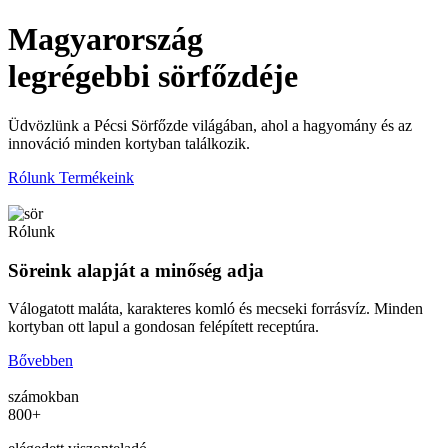
Magyarország
legrégebbi sörfőzdéje
Üdvözlünk a Pécsi Sörfőzde világában, ahol a hagyomány és az
Ú
innováció minden kortyban találkozik.
a
Rólunk
Termékeink
T
Rólunk
Söreink alapját a minőség adja
Válogatott maláta, karakteres komló és mecseki forrásvíz. Minden
kortyban ott lapul a gondosan felépített receptúra.
Bővebben
számokban
800+