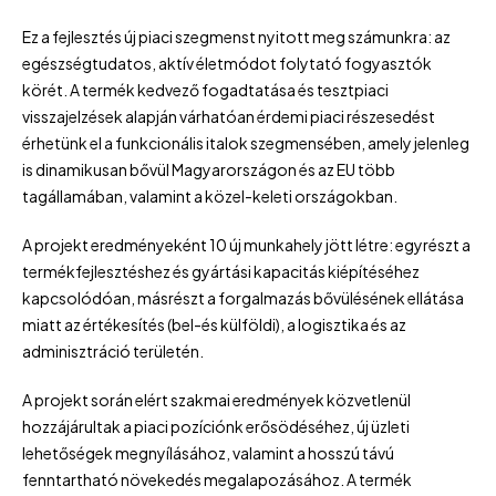
Ez a fejlesztés új piaci szegmenst nyitott meg számunkra: az
egészségtudatos, aktív életmódot folytató fogyasztók
körét. A termék kedvező fogadtatása és tesztpiaci
visszajelzések alapján várhatóan érdemi piaci részesedést
érhetünk el a funkcionális italok szegmensében, amely jelenleg
is dinamikusan bővül Magyarországon és az EU több
tagállamában, valamint a közel-keleti országokban.
A projekt eredményeként 10 új munkahely jött létre: egyrészt a
termékfejlesztéshez és gyártási kapacitás kiépítéséhez
kapcsolódóan, másrészt a forgalmazás bővülésének ellátása
miatt az értékesítés (bel-és külföldi), a logisztika és az
adminisztráció területén.
A projekt során elért szakmai eredmények közvetlenül
hozzájárultak a piaci pozíciónk erősödéséhez, új üzleti
lehetőségek megnyílásához, valamint a hosszú távú
fenntartható növekedés megalapozásához. A termék