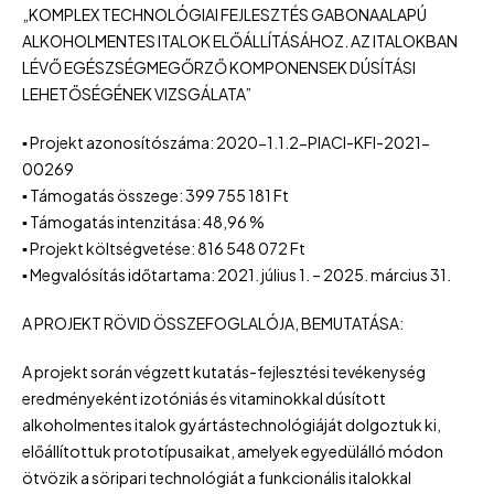
„KOMPLEX TECHNOLÓGIAI FEJLESZTÉS GABONAALAPÚ
ALKOHOLMENTES ITALOK ELŐÁLLÍTÁSÁHOZ. AZ ITALOKBAN
LÉVŐ EGÉSZSÉGMEGŐRZŐ KOMPONENSEK DÚSÍTÁSI
LEHETŐSÉGÉNEK VIZSGÁLATA”
▪ Projekt azonosítószáma: 2020-1.1.2-PIACI-KFI-2021-
00269
▪ Támogatás összege: 399 755 181 Ft
▪ Támogatás intenzitása: 48,96 %
▪ Projekt költségvetése: 816 548 072 Ft
▪ Megvalósítás időtartama: 2021. július 1. – 2025. március 31.
A PROJEKT RÖVID ÖSSZEFOGLALÓJA, BEMUTATÁSA:
A projekt során végzett kutatás-fejlesztési tevékenység
eredményeként izotóniás és vitaminokkal dúsított
alkoholmentes italok gyártástechnológiáját dolgoztuk ki,
előállítottuk prototípusaikat, amelyek egyedülálló módon
ötvözik a söripari technológiát a funkcionális italokkal