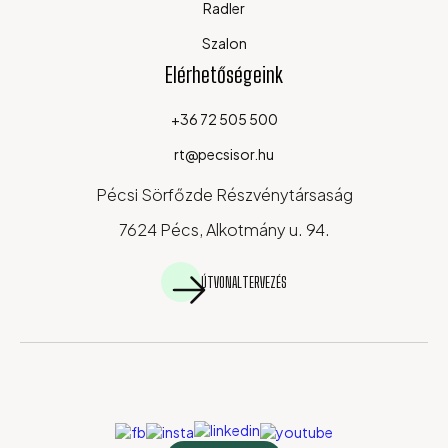
Radler
Szalon
Elérhetőségeink
+36 72 505 500
rt@pecsisor.hu
Pécsi Sörfőzde Részvénytársaság
7624 Pécs, Alkotmány u. 94.
ÚTVONALTERVEZÉS