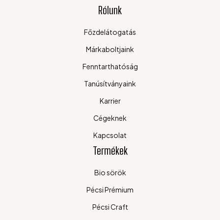
Rólunk
Főzdelátogatás
Márkaboltjaink
Fenntarthatóság
Tanúsítványaink
Karrier
Cégeknek
Kapcsolat
Termékek
Bio sörök
Pécsi Prémium
Pécsi Craft