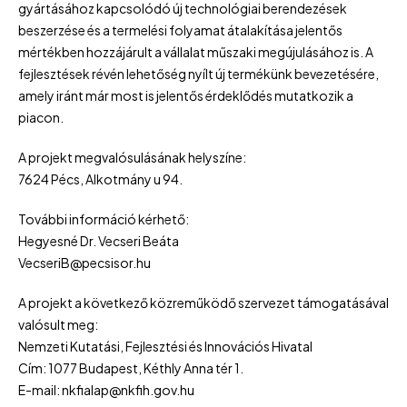
gyártásához kapcsolódó új technológiai berendezések
beszerzése és a termelési folyamat átalakítása jelentős
mértékben hozzájárult a vállalat műszaki megújulásához is. A
fejlesztések révén lehetőség nyílt új termékünk bevezetésére,
amely iránt már most is jelentős érdeklődés mutatkozik a
piacon.
A projekt megvalósulásának helyszíne:
7624 Pécs, Alkotmány u 94.
További információ kérhető:
Hegyesné Dr. Vecseri Beáta
VecseriB@pecsisor.hu
A projekt a következő közreműködő szervezet támogatásával
valósult meg:
Nemzeti Kutatási, Fejlesztési és Innovációs Hivatal
Cím: 1077 Budapest, Kéthly Anna tér 1.
E-mail: nkfialap@nkfih.gov.hu