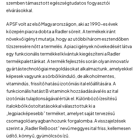
szemben támasztott egészségtudatos fogyasztói
elvárásokkal.
A PSF volt az első Magyarországon, aki az 1990-es évek
közepén piacra dobta a Radler söreit. A termékek iránt
növekvő igényt mutatja, hogy az utóbbi három esztendőben
tízszeresére nőtt a termelés. A piaci igények növekedését látva
egy funkcionális termékkel kívántuk kiegészíteni a Radler
termékpalettánkat. A termékfejlesztés során olyan innovatív
gyártástechnológiai megoldásokat alkalmaztunk, amelyekkel
képesek vagyunk a sörből kiinduló, de alkoholmentes,
vitamindús, frissítő hatású izotóniás ital előállítására. A
funkcionális hatást B vitaminok hozzáadásával és az ital
izotóniás tulajdonságával értük el. Különböző ízesítésű
italokból kóstoltatásokkal választottuk ki a
„legpiacképesebb” terméket, amelyet saját tervezésű
csomagolóanyagban hozunk forgalomba. A visszajelzések
szerint a „Radler ReBoost” nevű meggyes ital friss, kellemesen
üdítő, könnyű, gyümölcsös ízű.