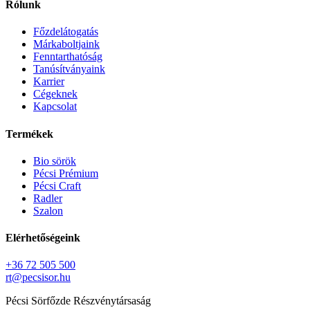
Rólunk
Főzdelátogatás
Márkaboltjaink
Fenntarthatóság
Tanúsítványaink
Karrier
Cégeknek
Kapcsolat
Termékek
Bio sörök
Pécsi Prémium
Pécsi Craft
Radler
Szalon
Elérhetőségeink
+36 72 505 500
rt@pecsisor.hu
Pécsi Sörfőzde Részvénytársaság