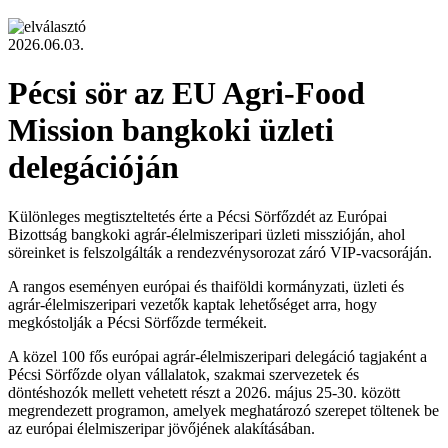
2026.06.03.
Pécsi sör az EU Agri-Food
Mission bangkoki üzleti
delegációján
Különleges megtiszteltetés érte a Pécsi Sörfőzdét az Európai
Bizottság bangkoki agrár-élelmiszeripari üzleti misszióján, ahol
söreinket is felszolgálták a rendezvénysorozat záró VIP-vacsoráján.
A rangos eseményen európai és thaiföldi kormányzati, üzleti és
agrár-élelmiszeripari vezetők kaptak lehetőséget arra, hogy
megkóstolják a Pécsi Sörfőzde termékeit.
A közel 100 fős európai agrár-élelmiszeripari delegáció tagjaként a
Pécsi Sörfőzde olyan vállalatok, szakmai szervezetek és
döntéshozók mellett vehetett részt a 2026. május 25-30. között
megrendezett programon, amelyek meghatározó szerepet töltenek be
az európai élelmiszeripar jövőjének alakításában.