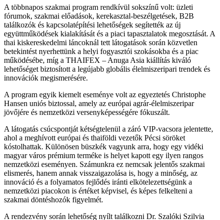
A többnapos szakmai program rendkívül sokszínű volt: üzleti
fórumok, szakmai előadások, kerekasztal-beszélgetések, B2B
találkozók és kapcsolatépítési lehetőségek segítették az új
együttműködések kialakítását és a piaci tapasztalatok megosztását. A
thai kiskereskedelmi láncoknál tett látogatások során közvetlen
betekintést nyerhettünk a helyi fogyasztói szokásokba és a piac
működésébe, míg a THAIFEX – Anuga Asia kiállítás kiváló
lehetőséget biztosított a legújabb globális élelmiszeripari trendek és
innovációk megismerésére.
A program egyik kiemelt eseménye volt az egyeztetés Christophe
Hansen uniós biztossal, amely az európai agrár-élelmiszeripar
jövőjére és nemzetközi versenyképességére fókuszált.
A látogatás csúcspontját kétségtelenül a záró VIP-vacsora jelentette,
ahol a meghívott európai és thaiföldi vezetők Pécsi söröket
kóstolhattak. Különösen büszkék vagyunk arra, hogy egy vidéki
magyar város prémium terméke is helyet kapott egy ilyen rangos
nemzetközi eseményen. Számunkra ez nemcsak jelentős szakmai
elismerés, hanem annak visszaigazolása is, hogy a minőség, az
innováció és a folyamatos fejlődés iránti elkötelezettségünk a
nemzetközi piacokon is értéket képvisel, és képes felkelteni a
szakmai döntéshozók figyelmét.
A rendezvény során lehetőség nyílt találkozni Dr. Szalóki Szilvia