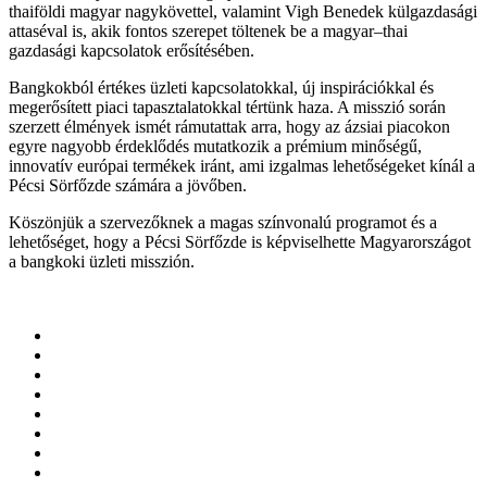
thaiföldi magyar nagykövettel, valamint Vigh Benedek külgazdasági
attaséval is, akik fontos szerepet töltenek be a magyar–thai
gazdasági kapcsolatok erősítésében.
Bangkokból értékes üzleti kapcsolatokkal, új inspirációkkal és
megerősített piaci tapasztalatokkal tértünk haza. A misszió során
szerzett élmények ismét rámutattak arra, hogy az ázsiai piacokon
egyre nagyobb érdeklődés mutatkozik a prémium minőségű,
innovatív európai termékek iránt, ami izgalmas lehetőségeket kínál a
Pécsi Sörfőzde számára a jövőben.
Köszönjük a szervezőknek a magas színvonalú programot és a
lehetőséget, hogy a Pécsi Sörfőzde is képviselhette Magyarországot
a bangkoki üzleti misszión.