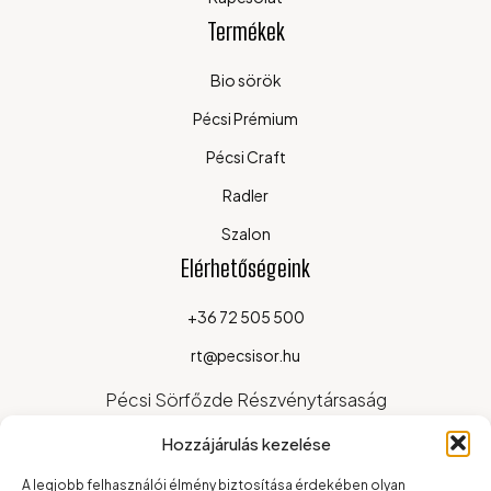
Termékek
Bio sörök
Pécsi Prémium
Pécsi Craft
Radler
Szalon
Elérhetőségeink
+36 72 505 500
rt@pecsisor.hu
Pécsi Sörfőzde Részvénytársaság
7624 Pécs, Alkotmány u. 94.
Hozzájárulás kezelése
A legjobb felhasználói élmény biztosítása érdekében olyan