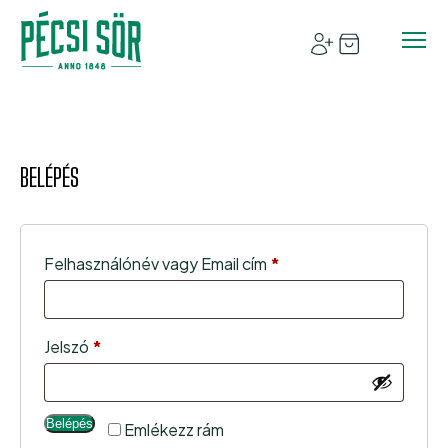
BELÉPÉS
Kötelező
Felhasználónév vagy Email cím
*
Kötelező
Jelszó
*
Belépés
Emlékezz rám