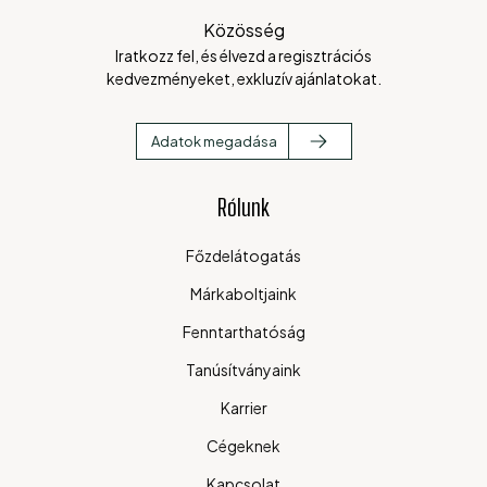
Közösség
Iratkozz fel, és élvezd a regisztrációs
kedvezményeket, exkluzív ajánlatokat.
Adatok megadása
Rólunk
Főzdelátogatás
Márkaboltjaink
Fenntarthatóság
Tanúsítványaink
Karrier
Cégeknek
Kapcsolat