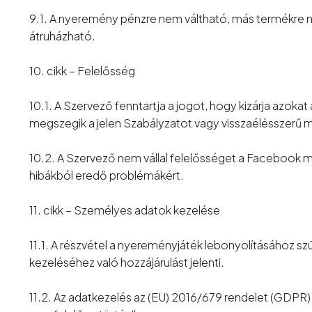
9.1. A nyeremény pénzre nem váltható, más termékre
átruházható.
10. cikk – Felelősség
10.1. A Szervező fenntartja a jogot, hogy kizárja azokat 
megszegik a jelen Szabályzatot vagy visszaélésszerű m
10.2. A Szervező nem vállal felelősséget a Facebook 
hibákból eredő problémákért.
11. cikk – Személyes adatok kezelése
11.1. A részvétel a nyereményjáték lebonyolításához 
kezeléséhez való hozzájárulást jelenti.
11.2. Az adatkezelés az (EU) 2016/679 rendelet (GDPR