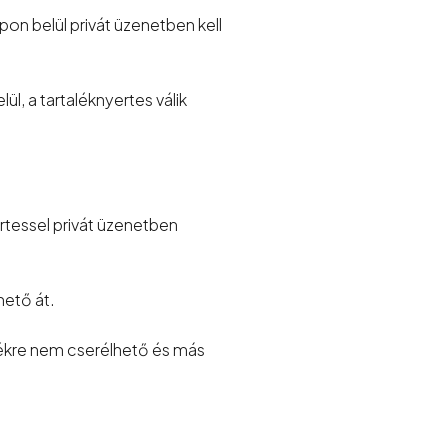
pon belül privát üzenetben kell
l, a tartaléknyertes válik
rtessel privát üzenetben
hető át.
ékre nem cserélhető és más