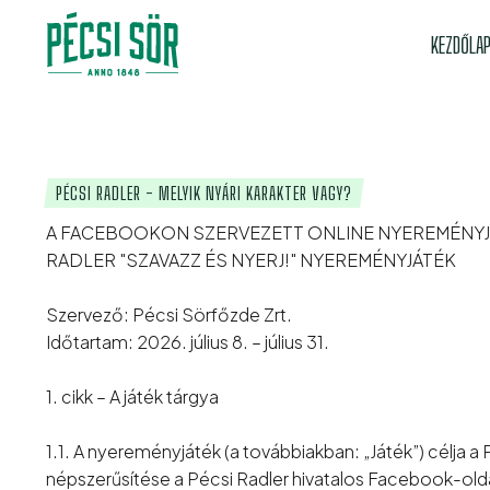
KEZDŐLA
PÉCSI RADLER - MELYIK NYÁRI KARAKTER VAGY?
A FACEBOOKON SZERVEZETT ONLINE NYEREMÉNYJÁ
RADLER "SZAVAZZ ÉS NYERJ!" NYEREMÉNYJÁTÉK
Szervező: Pécsi Sörfőzde Zrt.
Időtartam: 2026. július 8. – július 31.
1. cikk – A játék tárgya
1.1. A nyereményjáték (a továbbiakban: „Játék”) célja a
népszerűsítése a Pécsi Radler hivatalos Facebook-olda