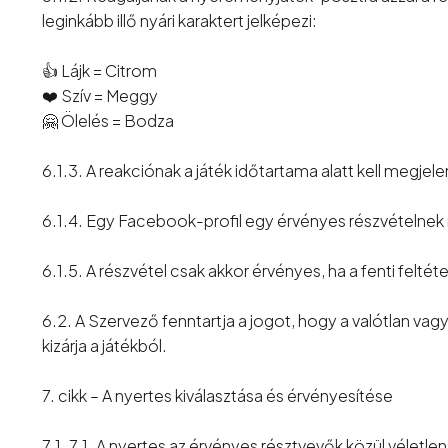
leginkább illő nyári karaktert jelképezi:
👍 Lájk = Citrom
❤️ Szív = Meggy
🤗 Ölelés = Bodza
6.1.3. A reakciónak a játék időtartama alatt kell megjele
6.1.4. Egy Facebook-profil egy érvényes részvételnek
6.1.5. A részvétel csak akkor érvényes, ha a fenti feltéte
6.2. A Szervező fenntartja a jogot, hogy a valótlan vagy
kizárja a játékból.
7. cikk – A nyertes kiválasztása és érvényesítése
7.1. 7.1. A nyertes az érvényes résztvevők közül véletlen