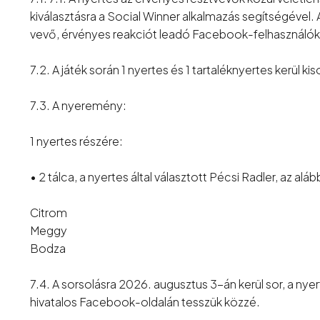
kiválasztásra a Social Winner alkalmazás segítségével. 
vevő, érvényes reakciót leadó Facebook-felhasználók 
7.2. A játék során 1 nyertes és 1 tartaléknyertes kerül kis
7.3. A nyeremény:
1 nyertes részére:
• 2 tálca, a nyertes által választott Pécsi Radler, az alább
Citrom
Meggy
Bodza
7.4. A sorsolásra 2026. augusztus 3-án kerül sor, a nye
hivatalos Facebook-oldalán tesszük közzé.