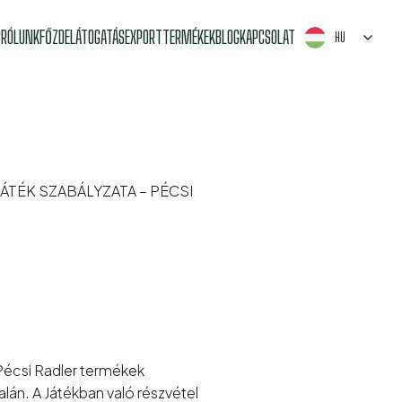
P
RÓLUNK
FŐZDELÁTOGATÁS
EXPORT
TERMÉKEK
BLOG
KAPCSOLAT
HU
TÉK SZABÁLYZATA – PÉCSI
 Pécsi Radler termékek
lán. A Játékban való részvétel