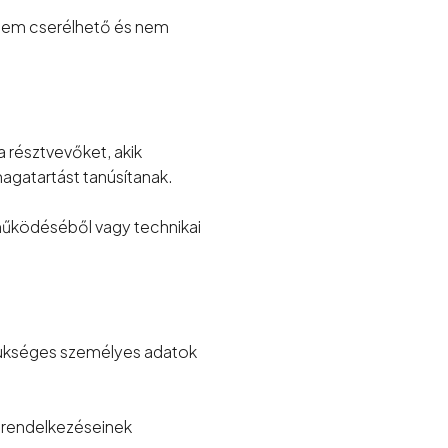
 nem cserélhető és nem
a résztvevőket, akik
agatartást tanúsítanak.
működéséből vagy technikai
szükséges személyes adatok
) rendelkezéseinek