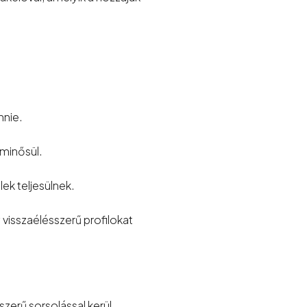
nnie.
 minősül.
lek teljesülnek.
 visszaélésszerű profilokat
szerű sorsolással kerül