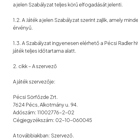
a jelen Szabályzat teljes körű elfogadását jelenti.
1.2. A Játék a jelen Szabályzat szerint zajlik, amely mi
érvényű.
1.3. A Szabályzat ingyenesen elérhető a Pécsi Radler 
játék teljes időtartama alatt.
2. cikk – A szervező
A játék szervezője:
Pécsi Sörfőzde Zrt.
7624 Pécs, Alkotmány u. 94.
Adószám: 11002776-2-02
Cégjegyzékszám: 02-10-060045
A továbbiakban: Szervező.