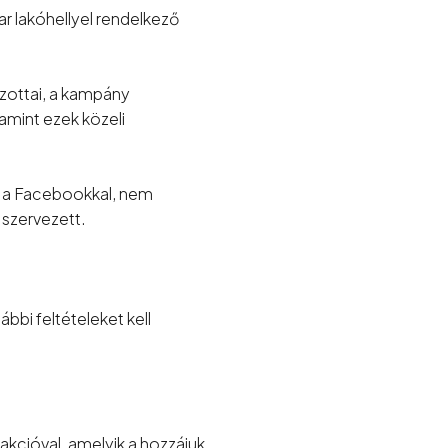
ar lakóhellyel rendelkező
zottai, a kampány
amint ezek közeli
an a Facebookkal, nem
 szervezett.
ábbi feltételeket kell
akcióval, amelyik a hozzájuk