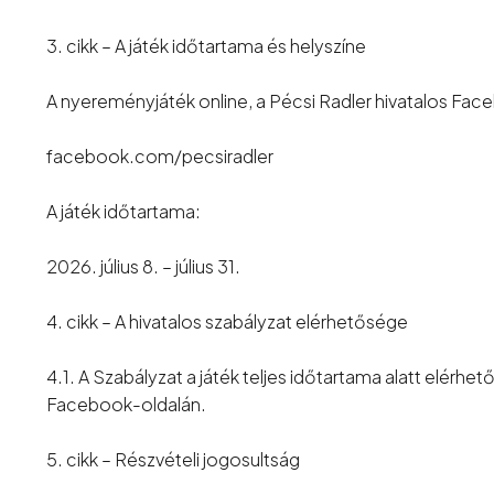
3. cikk – A játék időtartama és helyszíne
A nyereményjáték online, a Pécsi Radler hivatalos Face
facebook.com/pecsiradler
A játék időtartama:
2026. július 8. – július 31.
4. cikk – A hivatalos szabályzat elérhetősége
4.1. A Szabályzat a játék teljes időtartama alatt elérhet
Facebook-oldalán.
5. cikk – Részvételi jogosultság