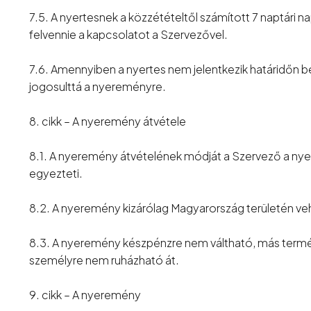
7.5. A nyertesnek a közzétételtől számított 7 naptári na
felvennie a kapcsolatot a Szervezővel.
7.6. Amennyiben a nyertes nem jelentkezik határidőn belü
jogosulttá a nyereményre.
8. cikk – A nyeremény átvétele
8.1. A nyeremény átvételének módját a Szervező a nye
egyezteti.
8.2. A nyeremény kizárólag Magyarország területén ve
8.3. A nyeremény készpénzre nem váltható, más term
személyre nem ruházható át.
9. cikk – A nyeremény