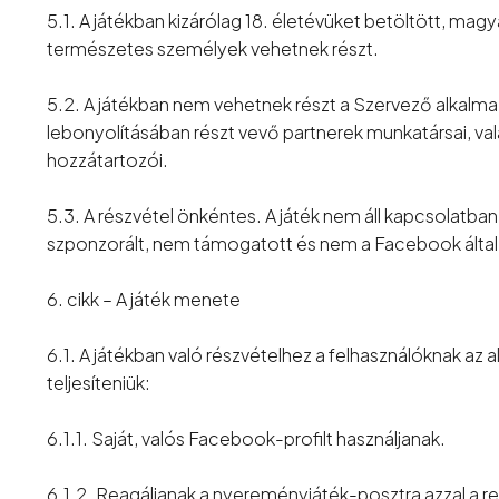
5.1. A játékban kizárólag 18. életévüket betöltött, magy
természetes személyek vehetnek részt.
5.2. A játékban nem vehetnek részt a Szervező alkalma
lebonyolításában részt vevő partnerek munkatársai, val
hozzátartozói.
5.3. A részvétel önkéntes. A játék nem áll kapcsolatb
szponzorált, nem támogatott és nem a Facebook által
6. cikk – A játék menete
6.1. A játékban való részvételhez a felhasználóknak az al
teljesíteniük:
6.1.1. Saját, valós Facebook-profilt használjanak.
6.1.2. Reagáljanak a nyereményjáték-posztra azzal a re