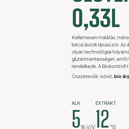
0,33L
Kellemesen malátás, mérsé
bécsi ászok típusú sör. Az á
olyan technológiai folyama
gluténmentességet, erről m
rendelkezik. A Biokontroll H
Összetevők: ivóvíz,
bio ár
ALK
EXTRAKT
5
12
% V/V
°B