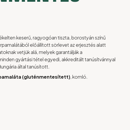
kelten keserű, ragyogóan tiszta, borostyán színű
rpamalátából előállított sörlevet az erjesztés alatt
toknak vetjük alá, melyek garantálják a
inden gyártási tétel egyedi, akkreditált tanúsítvánnyal
ungária által tanúsított.
pamaláta (gluténmentesített)
, komló.