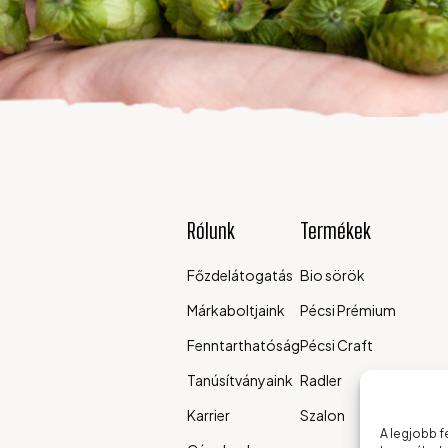
Rólunk
Termékek
Főzdelátogatás
Bio sörök
Márkaboltjaink
Pécsi Prémium
Fenntarthatóság
Pécsi Craft
Tanúsítványaink
Radler
Karrier
Szalon
A legjobb f