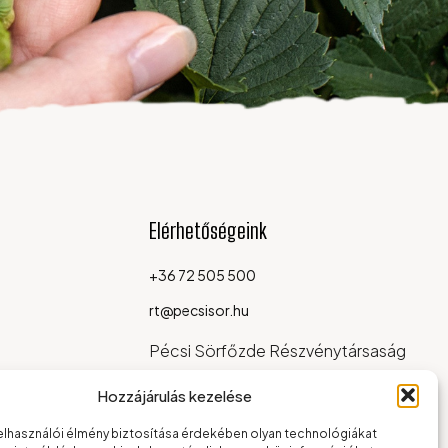
Elérhetőségeink
+36 72 505 500
rt@pecsisor.hu
Pécsi Sörfőzde Részvénytársaság
7624 Pécs, Alkotmány u. 94.
Hozzájárulás kezelése
elhasználói élmény biztosítása érdekében olyan technológiákat
ÚTVONALTERVEZÉS