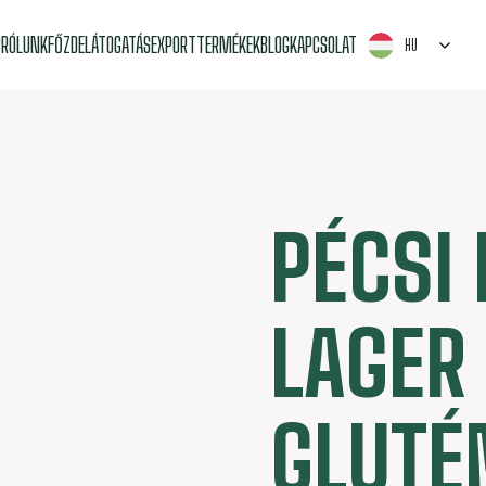
P
RÓLUNK
FŐZDELÁTOGATÁS
EXPORT
TERMÉKEK
BLOG
KAPCSOLAT
HU
PÉCSI
LAGER
GLUTÉ