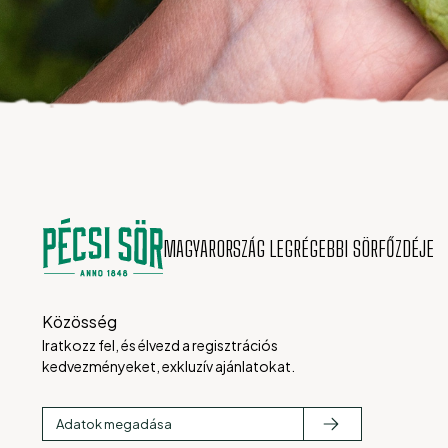
MAGYARORSZÁG LEGRÉGEBBI SÖRFŐZDÉJE
Közösség
Iratkozz fel, és élvezd a regisztrációs
kedvezményeket, exkluzív ajánlatokat.
Adatok megadása