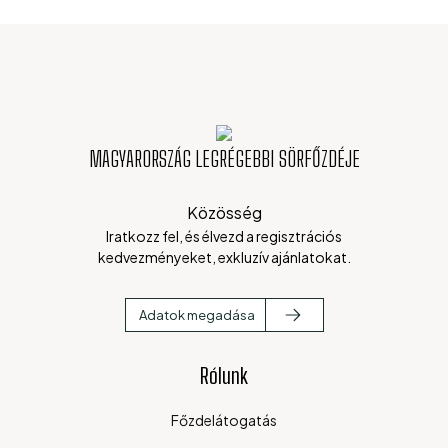
MAGYARORSZÁG LEGRÉGEBBI SÖRFŐZDÉJE
Közösség
Iratkozz fel, és élvezd a regisztrációs
kedvezményeket, exkluzív ajánlatokat.
Adatok megadása
Rólunk
Főzdelátogatás