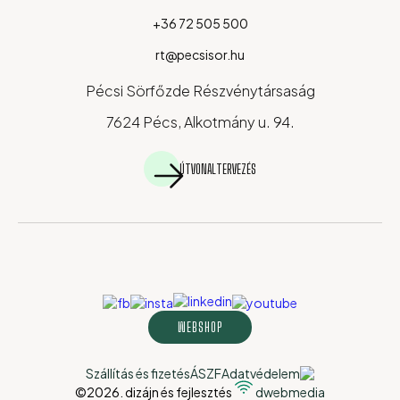
+36 72 505 500
rt@pecsisor.hu
Pécsi Sörfőzde Részvénytársaság
7624 Pécs, Alkotmány u. 94.
ÚTVONALTERVEZÉS
WEBSHOP
Szállítás és fizetés
ÁSZF
Adatvédelem
©2026. dizájn és fejlesztés
dwebmedia