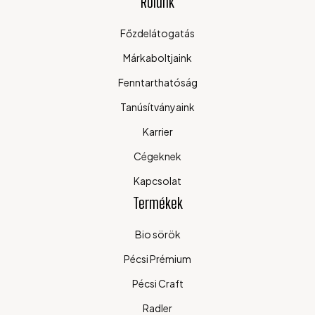
Rólunk
Főzdelátogatás
Márkaboltjaink
Fenntarthatóság
Tanúsítványaink
Karrier
Cégeknek
Kapcsolat
Termékek
Bio sörök
Pécsi Prémium
Pécsi Craft
Radler