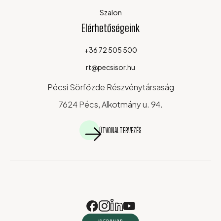
Szalon
Elérhetőségeink
+36 72 505 500
rt@pecsisor.hu
Pécsi Sörfőzde Részvénytársaság
7624 Pécs, Alkotmány u. 94.
ÚTVONALTERVEZÉS