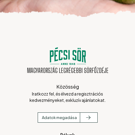
MAGYARORSZÁG LEGRÉGEBBI SÖRFŐZDÉJE
Közösség
Iratkozz fel, és élvezd a regisztrációs
kedvezményeket, exkluzív ajánlatokat.
Adatok megadása