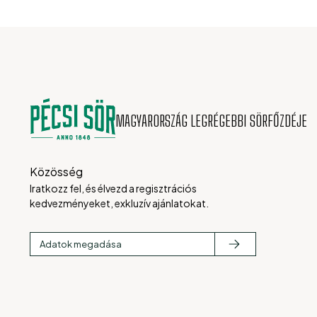
MAGYARORSZÁG LEGRÉGEBBI SÖRFŐZDÉJE
Közösség
Iratkozz fel, és élvezd a regisztrációs
kedvezményeket, exkluzív ajánlatokat.
Adatok megadása