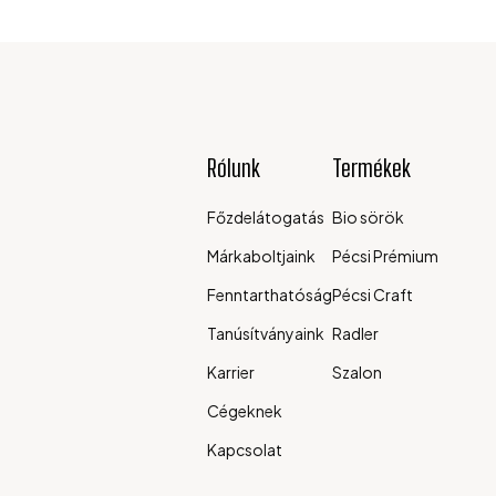
Rólunk
Termékek
Főzdelátogatás
Bio sörök
Márkaboltjaink
Pécsi Prémium
Fenntarthatóság
Pécsi Craft
Tanúsítványaink
Radler
Karrier
Szalon
Cégeknek
Kapcsolat