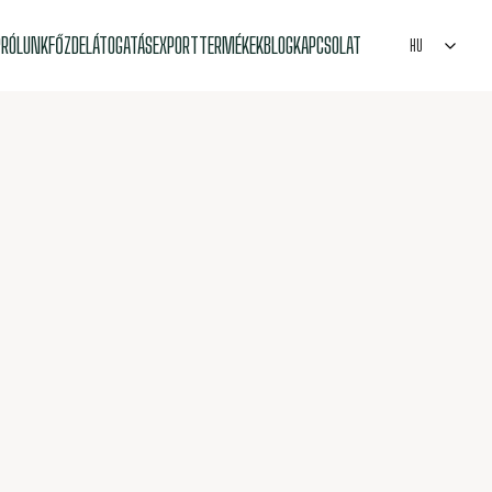
P
RÓLUNK
FŐZDELÁTOGATÁS
EXPORT
TERMÉKEK
BLOG
KAPCSOLAT
HU