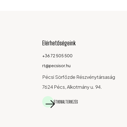
Elérhetőségeink
+36 72 505 500
rt@pecsisor.hu
Pécsi Sörfőzde Részvénytársaság
7624 Pécs, Alkotmány u. 94.
ÚTVONALTERVEZÉS