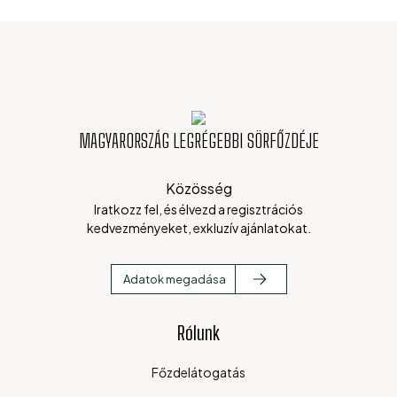
MAGYARORSZÁG LEGRÉGEBBI SÖRFŐZDÉJE
Közösség
Iratkozz fel, és élvezd a regisztrációs
kedvezményeket, exkluzív ajánlatokat.
Adatok megadása
Rólunk
Főzdelátogatás