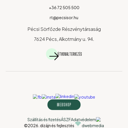
+36 72 505 500
rt@pecsisor.hu
Pécsi Sörfőzde Részvénytársaság
7624 Pécs, Alkotmány u. 94.
ÚTVONALTERVEZÉS
WEBSHOP
Szállítás és fizetés
ÁSZF
Adatvédelem
©2026. dizájn és fejlesztés
dwebmedia